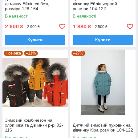
дівчинку Ейлін св.беж,
дівчинку Ейлін чорний
розміри 128-164
розміри 104-122
В наявності
В наявності
2 600
1 880
₴
₴
2 900 ₴
2 500 ₴
Купити
Купити
Новинка
–11%
–27%
Зимовий комбінезон на
хлопчика та дівчинки р-рі 92-
Дитячий зимовий пуховик на
116
дівчинку Кіра розміри 104-122
В наявності
В наявності