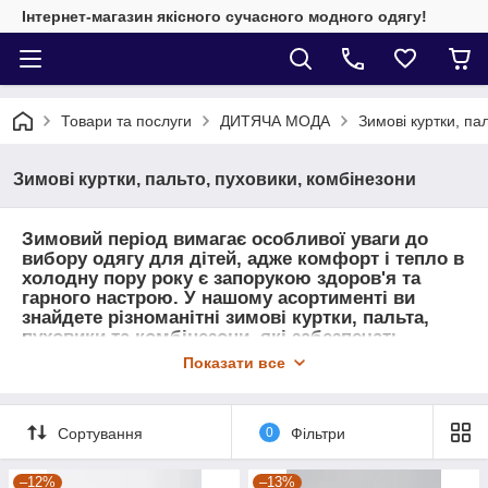
Інтернет-магазин якісного сучасного модного одягу!
Товари та послуги
ДИТЯЧА МОДА
Зимові куртки, па
Зимові куртки, пальто, пуховики, комбінезони
Зимовий період вимагає особливої уваги до
вибору одягу для дітей, адже комфорт і тепло в
холодну пору року є запорукою здоров'я та
гарного настрою. У нашому асортименті ви
знайдете різноманітні зимові куртки, пальта,
пуховики та комбінезони, які забезпечать
максимальний захист від морозу, вітру та снігу.
Показати все
Сортування
0
Фільтри
–12%
–13%