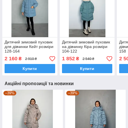
Дитячий зимовий пуховик
Дитячий зимовий пуховик
Дитя
для дівчинки Кейт розміри
на дівчинку Кіра розміри
дівч
128-164
104-122
158
2 160
1 852
2 5
₴
₴
2 910 ₴
2 540 ₴
Купити
Купити
Акційні пропозиції та новинки
–39%
–39%