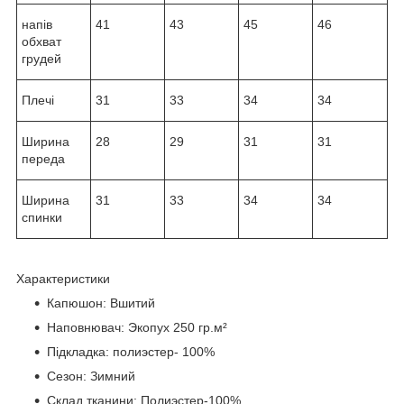
напів
41
43
45
46
обхват
грудей
Плечі
31
33
34
34
Ширина
28
29
31
31
переда
Ширина
31
33
34
34
спинки
Характеристики
Капюшон: Вшитий
Наповнювач: Экопух 250 гр.м²
Підкладка: полиэстер- 100%
Сезон: Зимний
Склад тканини: Полиэстер-100%