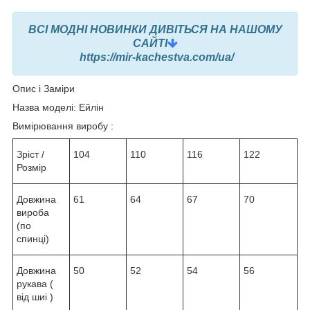
ВСІ МОДНІ НОВИНКИ ДИВІТЬСЯ НА НАШОМУ
САЙТІ
https://mir-kachestva.com/ua/
Опис і Заміри
Назва моделі: Ейлін
Вимірювання виробу :
Зріст /
104
110
116
122
Розмір
Довжина
61
64
67
70
вироба
(по
спинці)
Довжина
50
52
54
56
рукава (
від шиі )