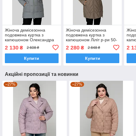
Жіноча демісезонна
Жіноча демісезонна
Жіно
подовжена куртка з
подовжена куртка з
подо
капюшоном Олександра
капюшоном Ліліт р-ри 50-
кап
р-ри 50-60
60
р-ри
2 130
2 280
2 1
₴
₴
2 608 ₴
2 848 ₴
Купити
Купити
Акційні пропозиції та новинки
–27%
–27%