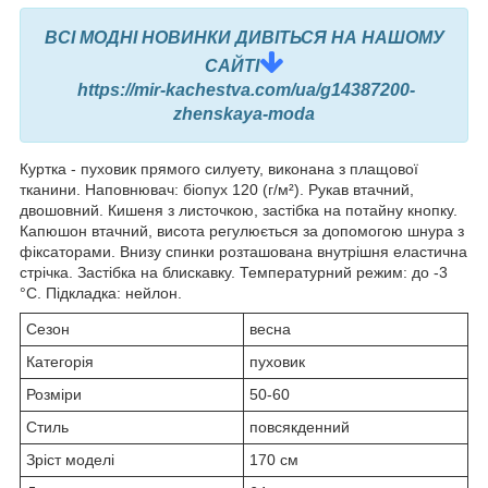
ВСІ МОДНІ НОВИНКИ ДИВІТЬСЯ НА НАШОМУ
САЙТІ
https://mir-kachestva.com/ua/g14387200-
zhenskaya-moda
Куртка - пуховик прямого силуету, виконана з плащової
тканини. Наповнювач: біопух 120 (г/м²). Рукав втачний,
двошовний. Кишеня з листочкою, застібка на потайну кнопку.
Капюшон втачний, висота регулюється за допомогою шнура з
фіксаторами. Внизу спинки розташована внутрішня еластична
стрічка. Застібка на блискавку. Температурний режим: до -3
°C. Підкладка: нейлон.
Сезон
весна
Категорія
пуховик
Розміри
50-60
Стиль
повсякденний
Зріст моделі
170 см