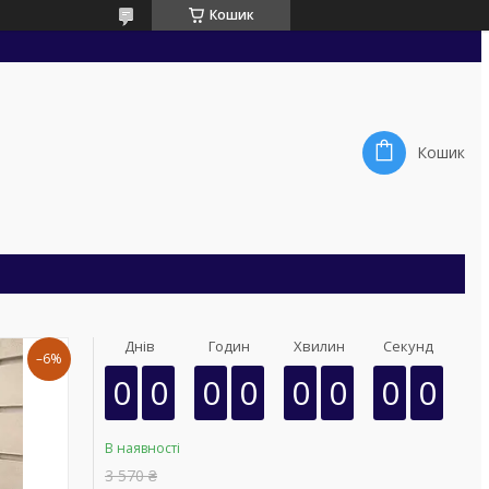
Кошик
Кошик
Днів
Годин
Хвилин
Секунд
–6%
0
0
0
0
0
0
0
0
В наявності
3 570 ₴