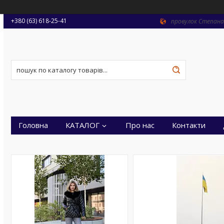
+380 (63) 618-25-41
провулок Степана 
Головна
КАТАЛОГ
Про нас
Контакти