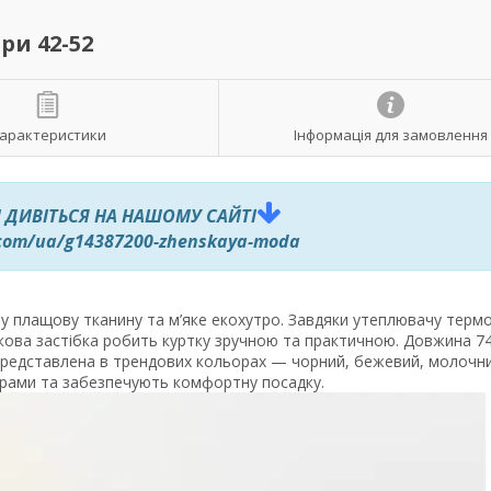
ри 42-52
арактеристики
Інформація для замовлення
 ДИВІТЬСЯ НА НАШОМУ САЙТІ
.com/ua/g14387200-zhenskaya-moda
ну плащову тканину та м’яке екохутро. Завдяки утеплювачу тер
кова застібка робить куртку зручною та практичною. Довжина 7
 представлена в трендових кольорах — чорний, бежевий, молочн
трами та забезпечують комфортну посадку.