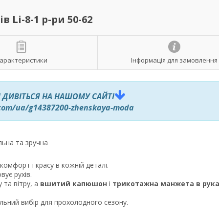
Li-8-1 р-ри 50-62
арактеристики
Інформація для замовлення
 ДИВІТЬСЯ НА НАШОМУ САЙТІ
.com/ua/g14387200-zhenskaya-moda
льна та зручна
комфорт і красу в кожній деталі.
овує рухів.
 та вітру, а
вшитий капюшон
і
трикотажна манжета в рука
льний вибір для прохолодного сезону.