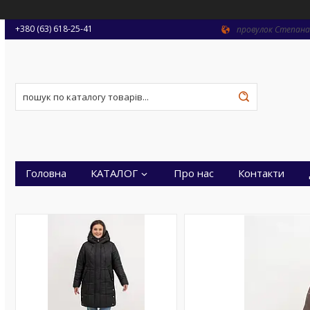
+380 (63) 618-25-41
провулок Степана 
Головна
КАТАЛОГ
Про нас
Контакти