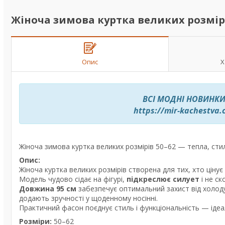
Жіноча зимова куртка великих розмірів 
Опис
Х
ВСІ МОДНІ НОВИНКИ
https://mir-kachestva
Жіноча зимова куртка великих розмірів 50–62 — тепла, сти
Опис:
Жіноча куртка великих розмірів створена для тих, хто цінує 
Модель чудово сідає на фігурі,
підкреслює силует
і не ск
Довжина 95 см
забезпечує оптимальний захист від холоду
додають зручності у щоденному носінні.
Практичний фасон поєднує стиль і функціональність — ідеа
Розміри:
50–62