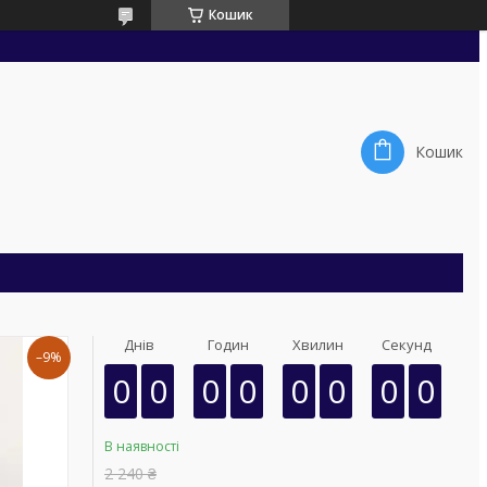
Кошик
Кошик
Днів
Годин
Хвилин
Секунд
–9%
0
0
0
0
0
0
0
0
В наявності
2 240 ₴