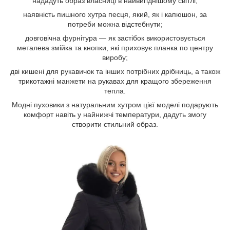
нададуть образ власниці в найвигіднішому світлі;
наявність пишного хутра песця, який, як і капюшон, за
потреби можна відстебнути;
довговічна фурнітура — як застібок використовується
металева змійка та кнопки, які приховує планка по центру
виробу;
дві кишені для рукавичок та інших потрібних дрібниць, а також
трикотажні манжети на рукавах для кращого збереження
тепла.
Модні пуховики з натуральним хутром цієї моделі подарують
комфорт навіть у найнижчі температури, дадуть змогу
створити стильний образ.