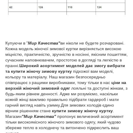
Купуючи в "
Мир Качества"
ви ніколи не будете розчаровані.
Кожна модель жіночої зимової куртки вирізняється високою
міцністю, практичністю, зручністю в носінні, якісним пошиттям,
сучасним наповнювачем, простотою в догляді та легкістю в
пранні.
Широкий асортимент моделей дає змогу вибрати
та купити жіночу зимову куртку
підхожої вам моделі,
кольору та матеріалу. Наш магазин безпосередньо
співпрацює з ращими виробниками, тому тільки в нас
ціни на
верхній жіночий зимовий одяг
лояльні та доступні жінкам, з
будь-яким рівнем денності. Адже ми розуміємо, наскільки
кожній жінці важливо правильно підібрати гардероб і мати
гарний вигляд навіть узимку.Для зимових холодів єдино
вірним рішенням стане
купити зимову жіночу куртку
.
Магазин
"Мир Качества"
пропонує величезний асортимент
тільки високоякісного жіночого зимового одягу, який чудово
збереже тепло в холоднечу та витончено підкреслить ваш