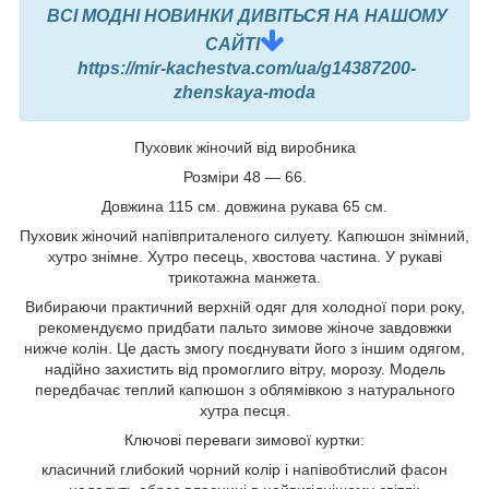
ВСІ МОДНІ НОВИНКИ ДИВІТЬСЯ НА НАШОМУ
САЙТІ
https://mir-kachestva.com/ua/g14387200-
zhenskaya-moda
Пуховик жіночий від виробника
Розміри 48 — 66.
Довжина 115 см. довжина рукава 65 см.
Пуховик жіночий напівприталеного силуету. Капюшон знімний,
хутро знімне. Хутро песець, хвостова частина. У рукаві
трикотажна манжета.
Вибираючи практичний верхній одяг для холодної пори року,
рекомендуємо придбати пальто зимове жіноче завдовжки
нижче колін. Це дасть змогу поєднувати його з іншим одягом,
надійно захистить від промоглиго вітру, морозу. Модель
передбачає теплий капюшон з облямівкою з натурального
хутра песця.
Ключові переваги зимової куртки:
класичний глибокий чорний колір і напівобтислий фасон