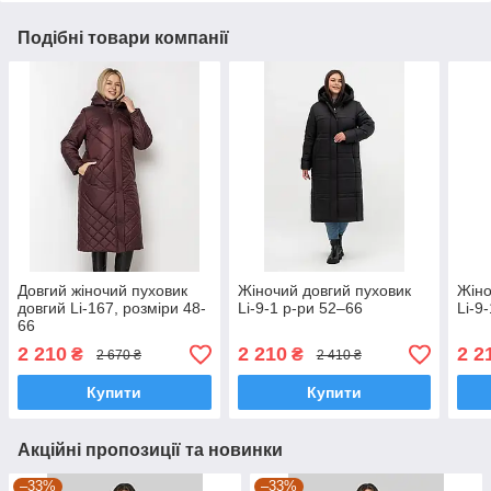
Подібні товари компанії
Довгий жіночий пуховик
Жіночий довгий пуховик
Жіно
довгий Li-167, розміри 48-
Li-9-1 р-ри 52–66
Li-9
66
2 210
2 210
2 2
₴
₴
2 670 ₴
2 410 ₴
Купити
Купити
Акційні пропозиції та новинки
–33%
–33%