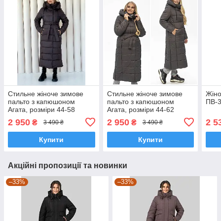
Стильне жіноче зимове
Стильне жіноче зимове
Жіно
пальто з капюшоном
пальто з капюшоном
ПВ-3
Агата, розміри 44-58
Агата, розміри 44-62
2 950
2 950
2 5
₴
₴
3 490 ₴
3 490 ₴
Купити
Купити
Акційні пропозиції та новинки
–33%
–33%