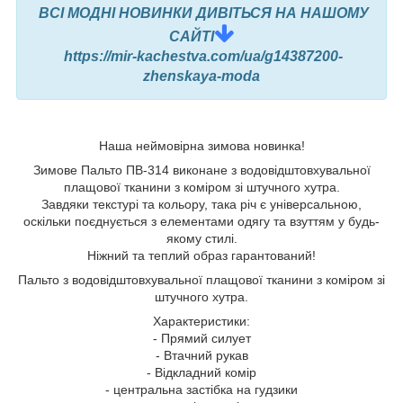
ВСІ МОДНІ НОВИНКИ ДИВІТЬСЯ НА НАШОМУ
САЙТІ
https://mir-kachestva.com/ua/g14387200-
zhenskaya-moda
Наша неймовірна зимова новинка!
Зимове Пальто ПВ-314 виконане з водовідштовхувальної
плащової тканини з коміром зі штучного хутра.
Завдяки текстурі та кольору, така річ є універсальною,
оскільки поєднується з елементами одягу та взуттям у будь-
якому стилі.
Ніжний та теплий образ гарантований!
Пальто з водовідштовхувальної плащової тканини з коміром зі
штучного хутра.
Характеристики:
- Прямий силует
- Втачний рукав
- Відкладний комір
- центральна застібка на гудзики