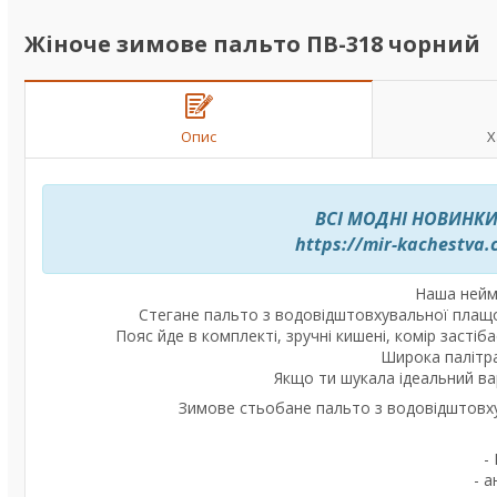
Жіноче зимове пальто ПВ-318 чорний
Опис
Х
ВСІ МОДНІ НОВИНКИ
https://mir-kachestva
Наша нейм
Стегане пальто з водовідштовхувальної плащов
Пояс йде в комплекті, зручні кишені, комір застіб
Широка палітра
Якщо ти шукала ідеальний ва
Зимове стьобане пальто з водовідштовхув
-
- а