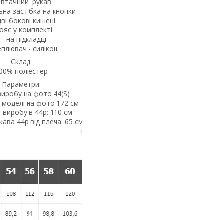
втачний рукав
ьна застібка на кнопки
ві бокові кишені
пояс у комплекті
— на підкладці
еплювач - силікон
Склад:
00% поліестер
Параметри:
виробу на фото 44(S)
 моделі на фото 172 см
виробу в 44р: 110 см
ава 44р від плеча: 65 см