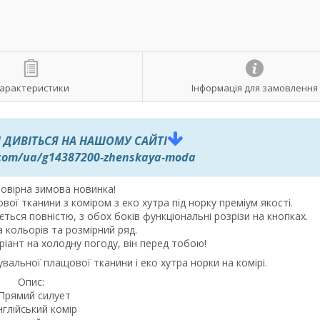
арактеристики
Інформація для замовлення
 ДИВІТЬСЯ НА НАШОМУ САЙТІ
.com/ua/g14387200-zhenskaya-moda
овірна зимова новинка!
ої тканини з коміром з еко хутра під норку преміум якості.
ається повністю, з обох боків функціональні розрізи на кнопках.
 кольорів та розмірний ряд.
ріант на холодну погоду, він перед тобою!
альної плащової тканини і еко хутра норки на комірі.
Опис:
 Прямий силует
нглійський комір