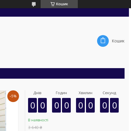
Кошик
Кошик
Днів
Годин
Хвилин
Секунд
–5%
0
0
0
0
0
0
0
0
В наявності
3 640 ₴