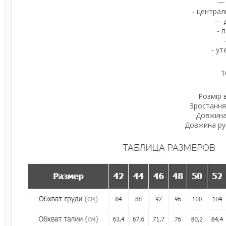
— 
- централ
— д
- 
- ут
1
Розмір 
Зростання
Довжина 
Довжина рук