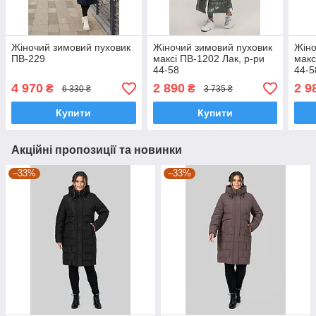
Жіночий зимовий пуховик
Жіночий зимовий пуховик
Жіно
ПВ-229
максі ПВ-1202 Лак, р-ри
макс
44-58
44-5
4 970
2 890
2 9
₴
₴
6 330 ₴
3 735 ₴
Купити
Купити
Акційні пропозиції та новинки
–33%
–33%