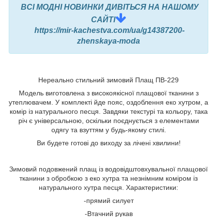
ВСІ МОДНІ НОВИНКИ ДИВІТЬСЯ НА НАШОМУ
САЙТІ
https://mir-kachestva.com/ua/g14387200-
zhenskaya-moda
Нереально стильний зимовий Плащ ПВ-229
Модель виготовлена з високоякісної плащової тканини з
утеплювачем. У комплекті йде пояс, оздоблення еко хутром, а
комір із натурального песця. Завдяки текстурі та кольору, така
річ є універсальною, оскільки поєднується з елементами
одягу та взуттям у будь-якому стилі.
Ви будете готові до виходу за лічені хвилини!
Зимовий подовжений плащ із водовідштовхувальної плащової
тканини з обробкою з еко хутра та незнімним коміром із
натурального хутра песця. Характеристики:
-прямий силует
-Втачний рукав