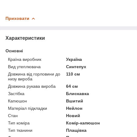
Приховати
Характеристики
Основні
Країна виробник
Україна
Вид утеплювача
Синтепух
Довжина від горловини до
110 см
низу вироба
Довжина рукава вироба
64 см
Застібка
Блискавка
Капюшон
Вшитий
Матеріал підкладки
Нейлон
Стан
Новий
Тип коміра
Комір-капюшон
Тип тканини
Плащівка