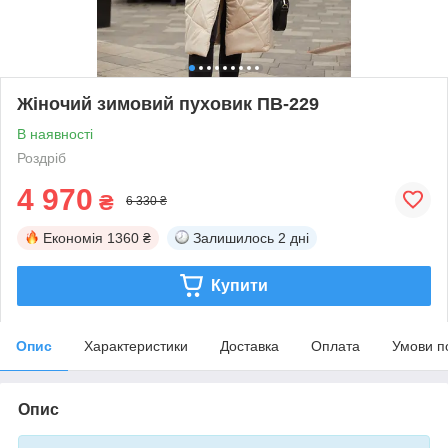
Жіночий зимовий пуховик ПВ-229
В наявності
Роздріб
4 970
₴
6 330 ₴
Економія
1360 ₴
Залишилось
2 дні
Купити
Опис
Характеристики
Доставка
Оплата
Умови п
Опис