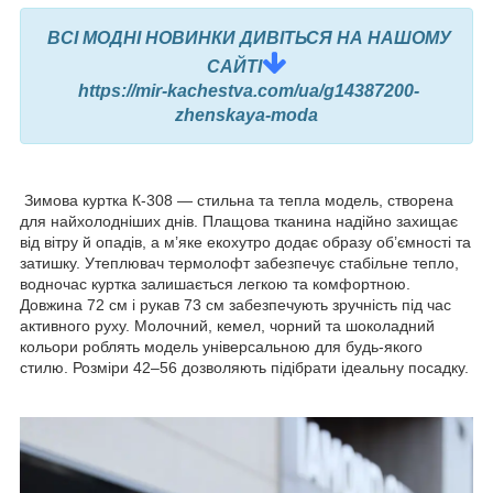
ВСІ МОДНІ НОВИНКИ ДИВІТЬСЯ НА НАШОМУ
САЙТІ
https://mir-kachestva.com/ua/g14387200-
zhenskaya-moda
Зимова куртка К-308 — стильна та тепла модель, створена
для найхолодніших днів. Плащова тканина надійно захищає
від вітру й опадів, а м’яке екохутро додає образу об’ємності та
затишку. Утеплювач термолофт забезпечує стабільне тепло,
водночас куртка залишається легкою та комфортною.
Довжина 72 см і рукав 73 см забезпечують зручність під час
активного руху. Молочний, кемел, чорний та шоколадний
кольори роблять модель універсальною для будь-якого
стилю. Розміри 42–56 дозволяють підібрати ідеальну посадку.