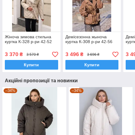
Жіноча зимова стильна
Демісезонна жыноча
Демі
куртка К-328 р-ри 42-52
куртка К-308 р-ри 42-56
курт
3 370
3 496
3 4
₴
₴
3 570 ₴
3 696 ₴
Купити
Купити
Акційні пропозиції та новинки
–34%
–34%