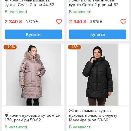
Жіноча стильна зимова
Жіноча стильна зимова
куртка Селін-2 р-ри 44-52
куртка Селін-2 р-ри 44-52
В наявності
В наявності
2 340
2 340
₴
₴
3 570 ₴
3 570 ₴
Купити
Купити
–19%
–18%
Жіноча зимова куртка-
Жіночий пуховик з хутром Li-
пуховик прямого силуету
170, розміри 50-62
Мадейра р-ри 50-60
В наявності
В наявності