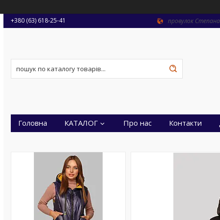
+380 (63) 618-25-41
провулок Степана 
Головна
КАТАЛОГ
Про нас
Контакти