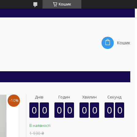
Кошик
Кошик
Днів
Годин
Хвилин
Секунд
–10%
0
0
0
0
0
0
0
0
В наявності
1 930 ₴