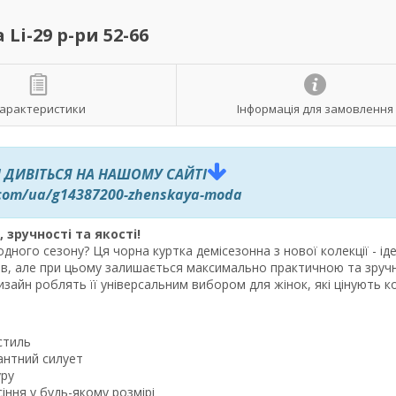
i-29 р-ри 52-66
арактеристики
Інформація для замовлення
 ДИВІТЬСЯ НА НАШОМУ САЙТІ
.com/ua/g14387200-zhenskaya-moda
зручності та якості!
ного сезону? Ця чорна куртка демісезонна з нової колекції - ід
ів, але при цьому залишається максимально практичною та зруч
дизайн роблять її універсальним вибором для жінок, які цінують 
стиль
гантний силует
уру
іння у будь-якому розмірі