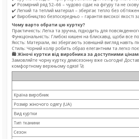
✔️ Розмірний ряд 52–66 – чудово сідає на фігуру та не скову
✔️ Легкий та теплий матеріал – зберігає тепло без обтяже
✔️ Виробництво безпосередньо – гарантія високої якості 
Чому варто обрати цю куртку?
Практичність: Легка та зручна, підходить для повсякденног
Функціональність: Глибокі кишені на блискавці, щоби все по
Якість: Матеріали, які зберігають зовнішній вигляд навіть п
Стиль: Чорний колір робить образ елегантним та легко поє
🛍 Жіночі куртки від виробника за доступними цінам
Замовляйте чорну куртку демісезонну вже сьогодні! Доставк
комфортному верхньому одязі! 🚀
Країна виробник
Розмір жіночого одягу (UA)
Вид куртки
Тип тканини
Сезон