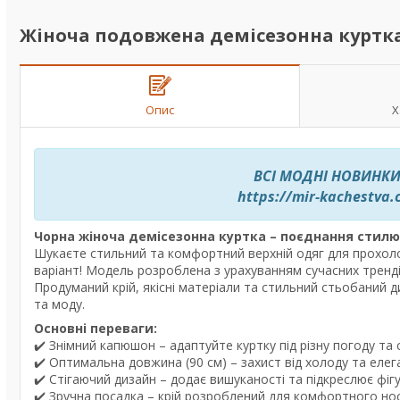
Жіноча подовжена демісезонна куртка L
Опис
Х
ВСІ МОДНІ НОВИНКИ
https://mir-kachestva
Чорна жіноча демісезонна куртка – поєднання стилю, 
Шукаєте стильний та комфортний верхній одяг для прохолод
варіант! Модель розроблена з урахуванням сучасних тренд
Продуманий крій, якісні матеріали та стильний стьобаний 
та моду.
Основні переваги:
✔️ Знімний капюшон – адаптуйте куртку під різну погоду та 
✔️ Оптимальна довжина (90 см) – захист від холоду та еле
✔️ Стігаючий дизайн – додає вишуканості та підкреслює фіг
✔️ Зручна посадка – крій розроблений для комфортного нос