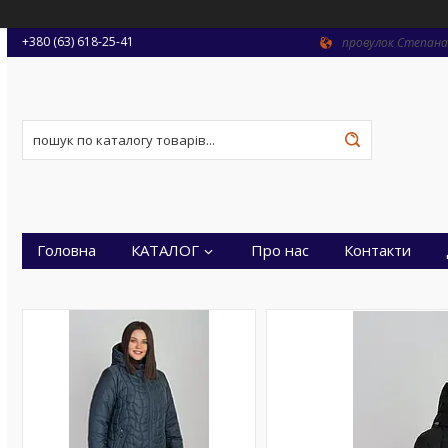
+380 (63) 618-25-41
провулок Степана 
Головна
КАТАЛОГ
Про нас
Контакти