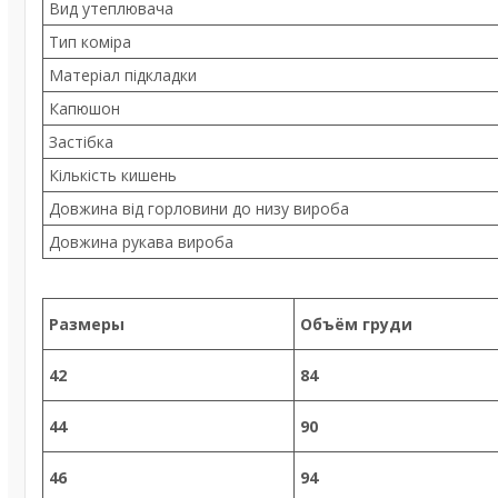
Вид утеплювача
Тип коміра
Матеріал підкладки
Капюшон
Застібка
Кількість кишень
Довжина від горловини до низу вироба
Довжина рукава вироба
Размеры
Объём груди
42
84
44
90
46
94