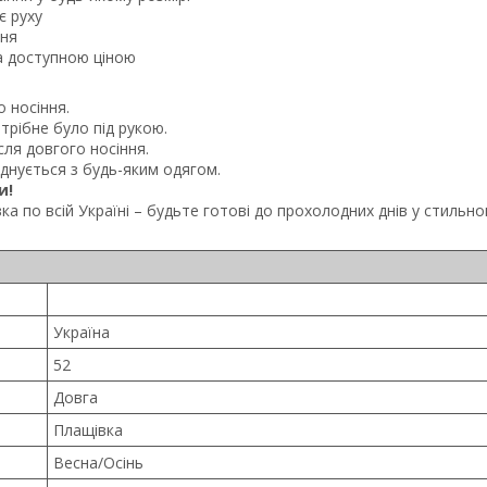
є руху
ння
за доступною ціною
о носіння.
трібне було під рукою.
ісля довгого носіння.
днується з будь-яким одягом.
и!
а по всій Україні – будьте готові до прохолодних днів у стильно
Україна
52
Довга
Плащівка
Весна/Осінь