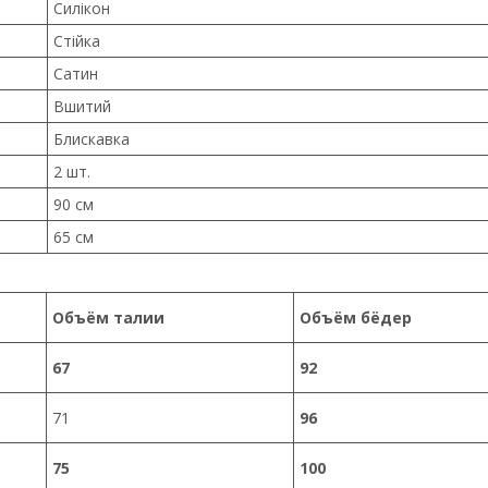
Силікон
Стійка
Сатин
Вшитий
Блискавка
2 шт.
90 см
65 см
Объём талии
Объём бёдер
67
92
71
96
75
100