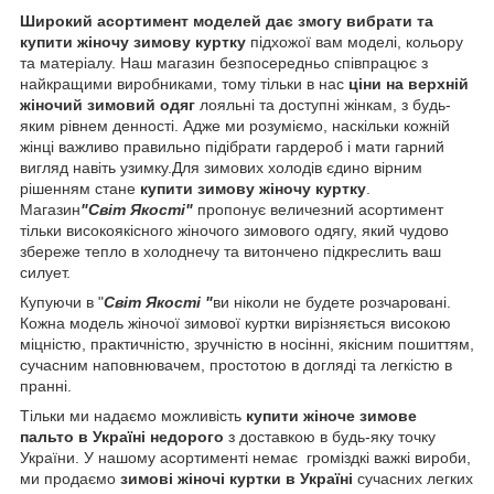
Широкий асортимент моделей дає змогу вибрати та
купити жіночу зимову куртку
підхожої вам моделі, кольору
та матеріалу. Наш магазин безпосередньо співпрацює з
найкращими виробниками, тому тільки в нас
ціни на верхній
жіночий зимовий одяг
лояльні та доступні жінкам, з будь-
яким рівнем денності. Адже ми розуміємо, наскільки кожній
жінці важливо правильно підібрати гардероб і мати гарний
вигляд навіть узимку.Для зимових холодів єдино вірним
рішенням стане
купити зимову жіночу куртку
.
Магазин
"Світ Якості"
пропонує величезний асортимент
тільки високоякісного жіночого зимового одягу, який чудово
збереже тепло в холоднечу та витончено підкреслить ваш
силует.
Купуючи в "
Світ Якості "
ви ніколи не будете розчаровані.
Кожна модель жіночої зимової куртки вирізняється високою
міцністю, практичністю, зручністю в носінні, якісним пошиттям,
сучасним наповнювачем, простотою в догляді та легкістю в
пранні.
Тільки ми надаємо можливість
купити жіноче зимове
пальто в Україні
недорого
з доставкою в будь-яку точку
України. У нашому асортименті немає громіздкі важкі вироби,
ми продаємо
зимові жіночі куртки в Україні
сучасних легких