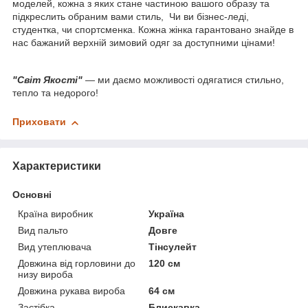
моделей, кожна з яких стане частиною вашого образу та
підкреслить обраним вами стиль, Чи ви бізнес-леді,
студентка, чи спортсменка. Кожна жінка гарантовано знайде в
нас бажаний верхній зимовий одяг за доступними цінами!
"Світ Якості"
— ми даємо можливості одягатися стильно,
тепло та недорого!
Приховати
Характеристики
Основні
Країна виробник
Україна
Вид пальто
Довге
Вид утеплювача
Тінсулейт
Довжина від горловини до
120 см
низу вироба
Довжина рукава вироба
64 см
Застібка
Блискавка