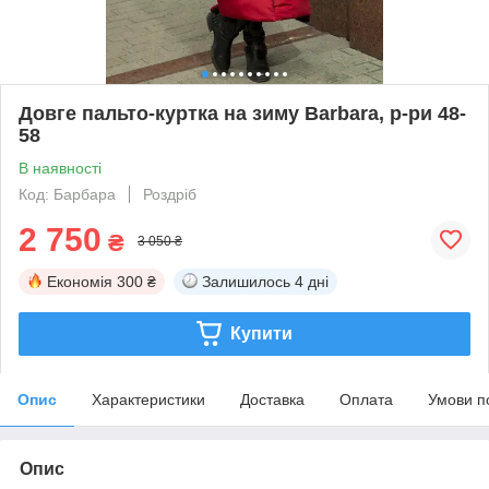
Довге пальто-куртка на зиму Barbara, р-ри 48-
58
В наявності
Код: Барбара
Роздріб
2 750
₴
3 050 ₴
Економія
300 ₴
Залишилось
4 дні
Купити
Опис
Характеристики
Доставка
Оплата
Умови п
Опис