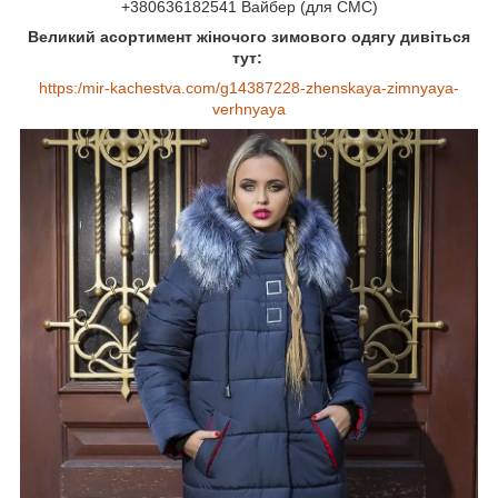
+380636182541 Вайбер (для СМС)
Великий асортимент жіночого зимового одягу дивіться
тут:
https:/mir-kachestva.com/g14387228-zhenskaya-zimnyaya-
verhnyaya