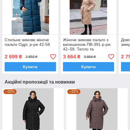
Стильне зимове жіноче
Жіноче зимове пальто з
Довг
пальто Одрі, р-ри 42-58
капюшоном ПВ-391 р-ри:
зиму
42–58. Тепло та
елегантність кожного дня.
2 699
3 664
2 7
₴
₴
2 850 ₴
3 864 ₴
Купити
Купити
Акційні пропозиції та новинки
–33%
–33%