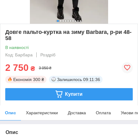
Довге пальто-куртка на зиму Barbara, р-ри 48-
58
В наявності
Код: Барбара
Роздріб
2 750
₴
3 050 ₴
Економія
300 ₴
Залишилось
09:11:35
Купити
Опис
Характеристики
Доставка
Оплата
Умови п
Опис