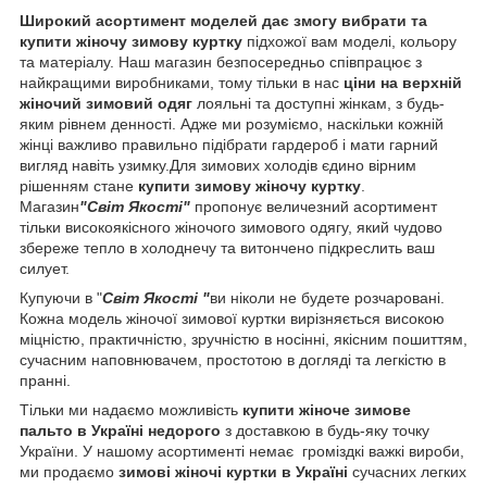
Широкий асортимент моделей дає змогу вибрати та
купити жіночу зимову куртку
підхожої вам моделі, кольору
та матеріалу. Наш магазин безпосередньо співпрацює з
найкращими виробниками, тому тільки в нас
ціни на верхній
жіночий зимовий одяг
лояльні та доступні жінкам, з будь-
яким рівнем денності. Адже ми розуміємо, наскільки кожній
жінці важливо правильно підібрати гардероб і мати гарний
вигляд навіть узимку.Для зимових холодів єдино вірним
рішенням стане
купити зимову жіночу куртку
.
Магазин
"Світ Якості"
пропонує величезний асортимент
тільки високоякісного жіночого зимового одягу, який чудово
збереже тепло в холоднечу та витончено підкреслить ваш
силует.
Купуючи в "
Світ Якості "
ви ніколи не будете розчаровані.
Кожна модель жіночої зимової куртки вирізняється високою
міцністю, практичністю, зручністю в носінні, якісним пошиттям,
сучасним наповнювачем, простотою в догляді та легкістю в
пранні.
Тільки ми надаємо можливість
купити жіноче зимове
пальто в Україні
недорого
з доставкою в будь-яку точку
України. У нашому асортименті немає громіздкі важкі вироби,
ми продаємо
зимові жіночі куртки в Україні
сучасних легких