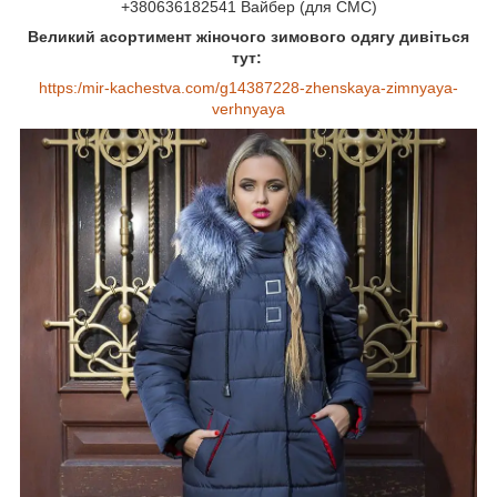
+380636182541 Вайбер (для СМС)
Великий асортимент жіночого зимового одягу дивіться
тут:
https:/mir-kachestva.com/g14387228-zhenskaya-zimnyaya-
verhnyaya