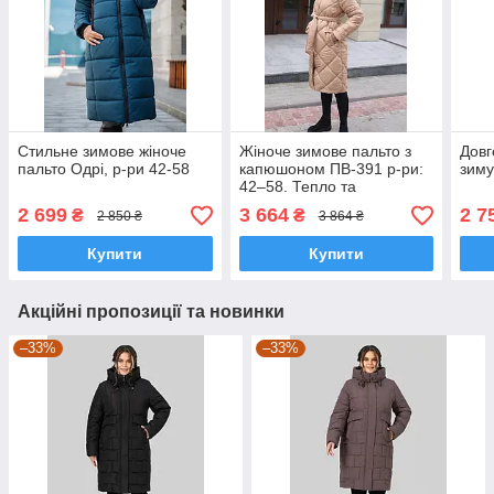
Стильне зимове жіноче
Жіноче зимове пальто з
Довг
пальто Одрі, р-ри 42-58
капюшоном ПВ-391 р-ри:
зиму
42–58. Тепло та
елегантність кожного дня.
2 699
3 664
2 7
₴
₴
2 850 ₴
3 864 ₴
Купити
Купити
Акційні пропозиції та новинки
–33%
–33%