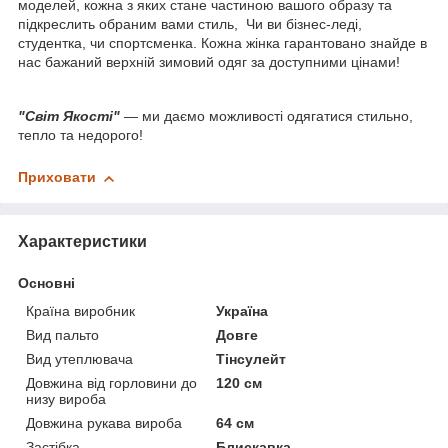
моделей, кожна з яких стане частиною вашого образу та
підкреслить обраним вами стиль, Чи ви бізнес-леді,
студентка, чи спортсменка. Кожна жінка гарантовано знайде в
нас бажаний верхній зимовий одяг за доступними цінами!
"Світ Якості"
— ми даємо можливості одягатися стильно,
тепло та недорого!
Приховати
Характеристики
Основні
Країна виробник
Україна
Вид пальто
Довге
Вид утеплювача
Тінсулейт
Довжина від горловини до
120 см
низу вироба
Довжина рукава вироба
64 см
Застібка
Блискавка