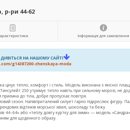
 р-ри 44-62
арактеристики
Інформація для замовлення
 ДИВІТЬСЯ НА НАШОМУ САЙТІ
va.com/g14387200-zhenskaya-moda
ка цінує тепло, комфорт і стиль. Модель виконана з якісної плащ
ч Тинсулейт 250 утримує тепло навіть при сильному морозі, не д
зи приємна до тіла, добре пропускає повітря.
овий сезон. Напівприталений силует гарно підкреслює фігуру. Па
рендових відтінків морської хвилі, шоколаду та бежу.
ів 44–64» або «теплу довгу куртку для зими» — модель «Сандра»
нням для щоденного образу.