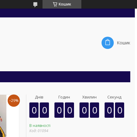
Кошик
Кошик
Днів
Годин
Хвилин
Секунд
–29%
0
0
0
0
0
0
0
0
В наявності
Код:
01094