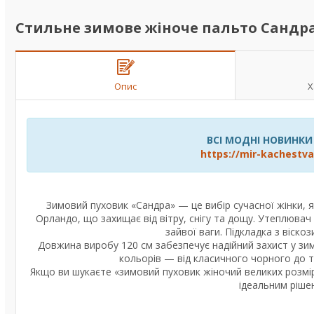
Стильне зимове жіноче пальто Сандра,
Опис
Х
ВСІ МОДНІ НОВИНКИ
https://mir-kachest
Зимовий пуховик «Сандра» — це вибір сучасної жінки, я
Орландо, що захищає від вітру, снігу та дощу. Утеплюва
зайвої ваги. Підкладка з віско
Довжина виробу 120 см забезпечує надійний захист у зим
кольорів — від класичного чорного до т
Якщо ви шукаєте «зимовий пуховик жіночий великих розмір
ідеальним ріше