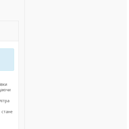
івки
одаючи
літра
 стане