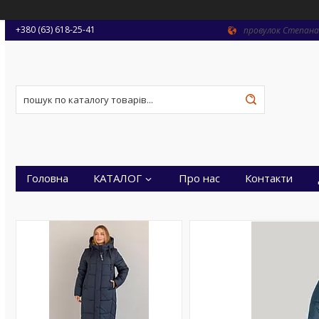
+380 (63) 618-25-41
провулок Степана 
Головна
КАТАЛОГ
Про нас
Контакти