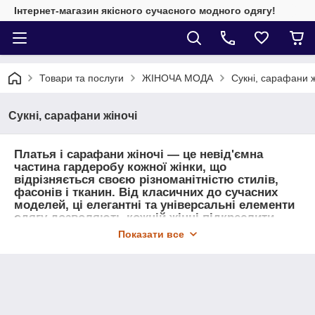
Інтернет-магазин якісного сучасного модного одягу!
Товари та послуги
ЖІНОЧА МОДА
Сукні, сарафани ж
Сукні, сарафани жіночі
Платья і сарафани жіночі
— це невід'ємна
частина гардеробу кожної жінки, що
відрізняється своєю різноманітністю стилів,
фасонів і тканин. Від класичних до сучасних
моделей, ці елегантні та універсальні елементи
одягу дозволяють кожній жінці підкреслити
свою індивідуальність і відчувати себе
Показати все
впевнено в будь-якій ситуації.