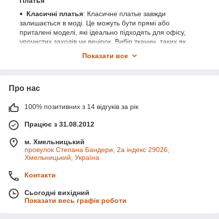
Платья
Класичні платья
: Класичне платье завжди
залишається в моді. Це можуть бути прямі або
приталені моделі, які ідеально підходять для офісу,
урочистих заходів чи вечірок. Вибір тканин, таких як
шерсть, шовк або бавовна, дозволяє створити
Показати все
елегантний і вишуканий образ. Класичні платья часто
мають простий крій і лаконичні деталі, що додає їм
універсальності та функціональності.
Про нас
Вечірні платья
: Вечірні платья — це символ розкоші
і святковості. Вони можуть бути виготовлені з розкішних
100% позитивних з 14 відгуків за рік
тканин, таких як атлас, шифон, або оксамит, і часто
прикрашені блискітками, стразами або вишивкою.
Працює з 31.08.2012
Вечірні платья мають різноманітні фасони: від
облягаючих моделей до розширених спідниць, від з
м. Хмельницький
відкритими плечима до глибоких декольте. Вони
провулок Степана Бандери, 2a індекс 29026,
створюють враження ідеального вечірнього образу,
Хмельницький, Україна
підкреслюючи жіночність і стиль.
Контакти
Літні платья
: Літні платья зазвичай виготовляються з
легких і дихаючих тканин, таких як бавовна, льон або
Сьогодні вихідний
шифон. Яскраві кольори, квіткові принти і легкі фасони
Показати весь графік роботи
роблять літні платья ідеальними для теплих днів. Вони
можуть бути як короткими, так і довгими, з різними